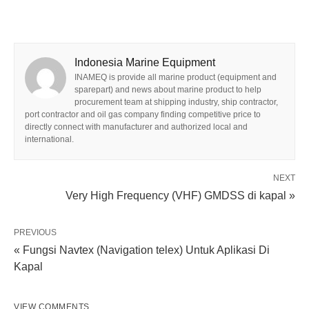
Indonesia Marine Equipment
INAMEQ is provide all marine product (equipment and
sparepart) and news about marine product to help
procurement team at shipping industry, ship contractor,
port contractor and oil gas company finding competitive price to
directly connect with manufacturer and authorized local and
international.
NEXT
Very High Frequency (VHF) GMDSS di kapal »
PREVIOUS
« Fungsi Navtex (Navigation telex) Untuk Aplikasi Di
Kapal
VIEW COMMENTS