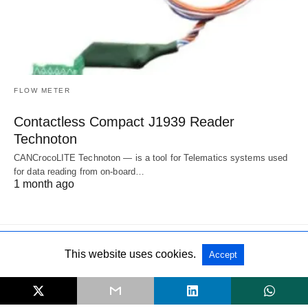
FLOW METER
Contactless Compact J1939 Reader
Technoton
CANCrocoLITE Technoton — is a tool for Telematics systems used
for data reading from on-board…
1 month ago
This website uses cookies.
Accept
All Rights Reserved
View Non-AMP Version